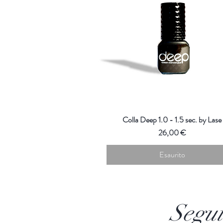
Colla Deep 1.0 - 1.5 sec. by Lase
Prezzo
26,00 €
Esaurito
Segui