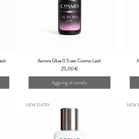
ash
Aurora Glue 0.5 sec Cosmo Lash
M
Prezzo
25,00 €
Aggiungi al carrello
NEW ENTRY
NEW 