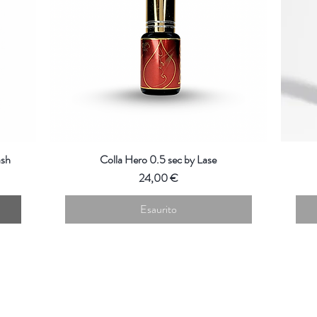
ash
Colla Hero 0.5 sec by Lase
Prezzo
24,00 €
Esaurito