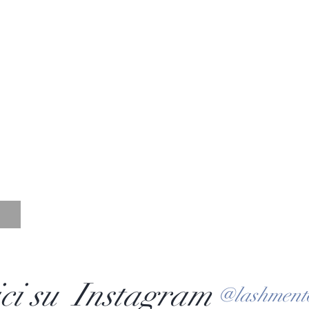
ci su Instagram
@lashment