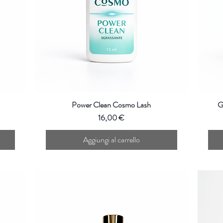
Power Clean Cosmo Lash
G
Prezzo
16,00 €
Aggiungi al carrello