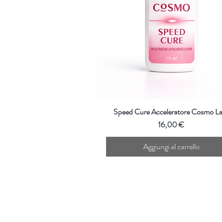
Speed Cure Acceleratore Cosmo L
Prezzo
16,00 €
Aggiungi al carrello