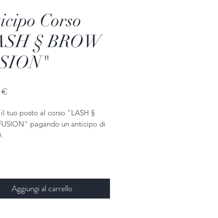
icipo Corso
ASH § BROW
SION"
Prezzo
 €
il tuo posto al corso "LASH §
USION" pagando un anticipo di
.
 avverrà il giorno del Corso con le
 opzioni:
Aggiungi al carrello
ti
mat o Carte tramite POS
co istantaneo