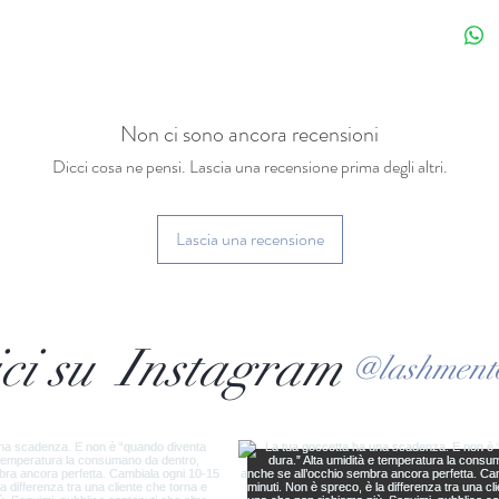
Politica
L'ac
dell'
rimbo
Non ci sono ancora recensioni
È po
Dicci cosa ne pensi. Lascia una recensione prima degli altri.
parte
del c
avvi
Lascia una recensione
dell'
La m
senz
dell'
ci su Instagram
@lashment