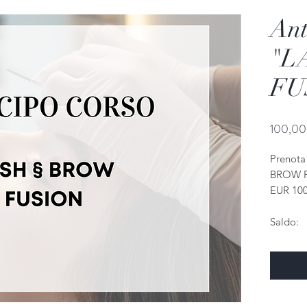
Ant
"L
FU
100,00
Prenota 
BROW F
EUR 100
Saldo:
Il saldo
seguenti
- Contan
- Banco
- Bonifi