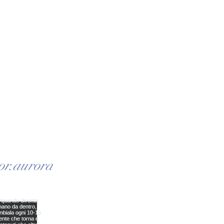
 di cancellazione:
conto versato a conferma
iscrizione al corso non è
rsabile.
ssibile riprogrammare la
cipazione ad una data alternativa
orso (previa disponibilità)
sando almeno 24 ore prima
inizio del corso.
ancata presentazione al corso
a preavviso comporta la perdita
acconto.
or.aurora