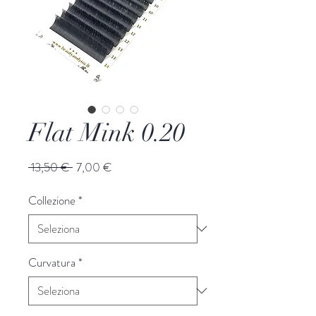
Flat Mink 0.20
Prezzo
Prezzo
 13,50 € 
7,00 €
regolare
scontato
Collezione
*
Curvatura
*