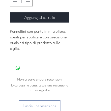
Aggiungi al carrello
Pennellini con punte in microfibra,
ideali per applicare con precisione
qualsiasi tipo di prodotto sulle
ciglia.
Confezione da 50 pezzi, vari colori.
Non ci sono ancora recensioni
Dicci cosa ne pensi. Lascia una recensione
prima degli altri.
Lascia una recensione