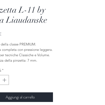
zetta L-11 by
a Liaudanske
Prezzo
€
a della classe PREMIUM.
a completa con pressione leggera.
per tecniche Classiche e Volume.
za della pinzetta: 7 mm.
à
*
Aggiungi al carrello