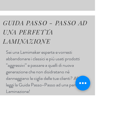
GUIDA PASSO - PASSO AD
UNA PERFETTA
LAMINAZIONE
Sei una Lamimaker esperta e vorresti
abbandonare i classici e più usati prodotti
“aggressivi” e passare a quelli di nuova
generazione che non disidratano né
danneggiano le ciglia delle tue clienti? Allora
leggi la Guida Passo-Passo ad una perfetta
Laminazione!
Attenzione però: questo articolo non vuole
sostituire il corso iniziale per Laminazione, ma
è rivolto a colore le quali vogliono fare uno
step per salire di livello. Verranno spiegato
tutti i passaggi per ottenere una perfetta
Laminazione utilizzando i prodotti organici