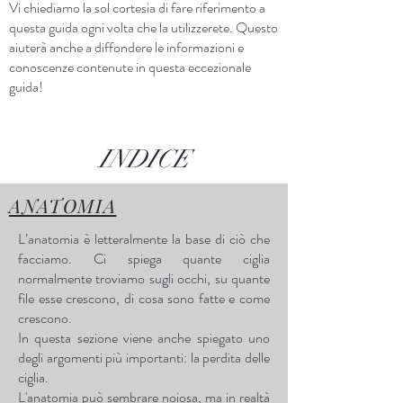
Vi chiediamo la sol cortesia di fare riferimento a
questa guida ogni volta che la utilizzerete. Questo
aiuterà anche a diffondere le informazioni e
conoscenze contenute in questa eccezionale
guida!
INDICE
ANATOMIA
L’anatomia è letteralmente la base di ciò che
facciamo. Ci spiega quante ciglia
normalmente troviamo sugli occhi, su quante
file esse crescono, di cosa sono fatte e come
crescono.
In questa sezione viene anche spiegato uno
degli argomenti più importanti: la perdita delle
ciglia.
L'anatomia può sembrare noiosa, ma in realtà