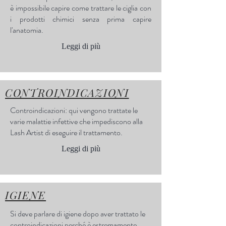
è impossibile capire come trattare le ciglia con
i prodotti chimici senza prima capire
l'anatomia.
Leggi di più
CONTROINDICAZIONI
Controindicazioni: qui vengono trattate le
varie malattie infettive che impediscono alla
Lash Artist di eseguire il trattamento.
Leggi di più
IGIENE
Si deve parlare di igiene dopo aver trattato le
controindicazioni perché è estremamente